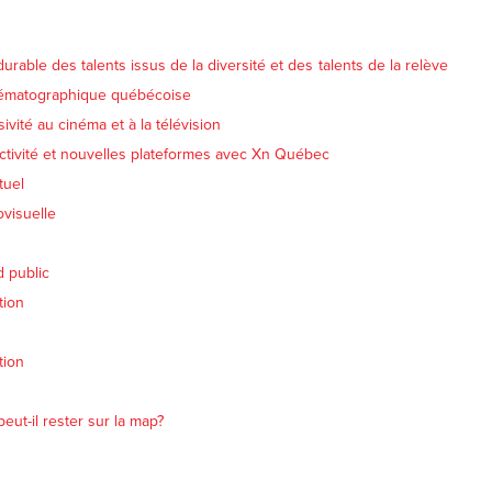
urable des talents issus de la diversité et des talents de la relève
nématographique québécoise
sivité au cinéma et à la télévision
ractivité et nouvelles plateformes avec Xn Québec
tuel
ovisuelle
d public
tion
tion
ut-il rester sur la map?