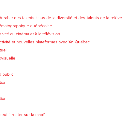
urable des talents issus de la diversité et des talents de la relève
nématographique québécoise
sivité au cinéma et à la télévision
ractivité et nouvelles plateformes avec Xn Québec
tuel
ovisuelle
d public
tion
tion
ut-il rester sur la map?