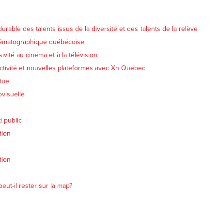
urable des talents issus de la diversité et des talents de la relève
nématographique québécoise
sivité au cinéma et à la télévision
ractivité et nouvelles plateformes avec Xn Québec
tuel
ovisuelle
d public
tion
tion
ut-il rester sur la map?