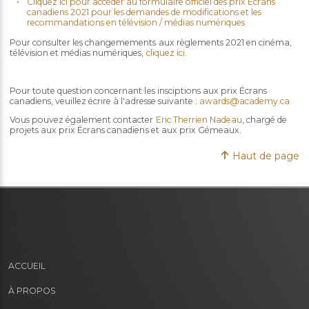
Cliquez ici pour accéder au formulaire officiel des prix Écrans
canadiens 2021 pour les demandes de modifications et les
recommandations en télévision / médias numériques
Pour consulter les changemements aux règlements 2021 en cinéma,
télévision et médias numériques,
cliquez ici.
Pour toute question concernant les insciptions aux prix Écrans
canadiens, veuillez écrire à l'adresse suivante :
awards@academy.ca
Vous pouvez également contacter
Eric Therrien Nadeau
, chargé de
projets aux prix Écrans canadiens et aux prix Gémeaux.
Haut de page
ACCUEIL
À PROPOS