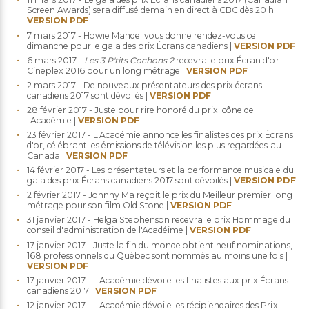
Screen Awards) sera diffusé demain en direct à CBC dès 20 h |
VERSION PDF
7 mars 2017 - Howie Mandel vous donne rendez-vous ce
dimanche pour le gala des prix Écrans canadiens |
VERSION PDF
6 mars 2017 -
Les 3 P'tits Cochons 2
recevra le prix Écran d'or
Cineplex 2016 pour un long métrage |
VERSION PDF
2 mars 2017 - De nouveaux présentateurs des prix écrans
canadiens 2017 sont dévoilés |
VERSION PDF
28 février 2017 - Juste pour rire honoré du prix Icône de
l'Académie |
VERSION PDF
23 février 2017 - L'Académie annonce les finalistes des prix Écrans
d'or, célébrant les émissions de télévision les plus regardées au
Canada |
VERSION PDF
14 février 2017 - Les présentateurs et la performance musicale du
gala des prix Écrans canadiens 2017 sont dévoilés |
VERSION PDF
2 février 2017
- Johnny Ma reçoit le prix du Meilleur premier long
métrage pour son film Old Stone |
VERSION PDF
31 janvier 2017
- Helga Stephenson recevra le prix Hommage du
conseil d'administration de l'Acadéime |
VERSION PDF
17 janvier 2017 - Juste la fin du monde obtient neuf nominations,
168 professionnels du Québec sont nommés au moins une fois |
VERSION PDF
17 janvier 2017 - L'Académie dévoile les finalistes aux prix Écrans
canadiens 2017 |
VERSION PDF
12 janvier 2017 - L'Académie dévoile les récipiendaires des Prix