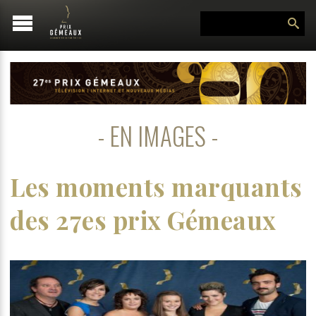
EN IMAGES
Les moments marquants
des 27es prix Gémeaux