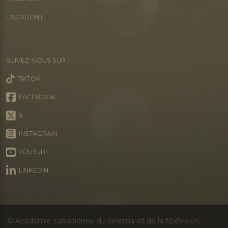
L'ACADÉMIE
SUIVEZ-NOUS SUR :
TIKTOK
FACEBOOK
X
INSTAGRAM
YOUTUBE
LINKEDIN
© Académie canadienne du cinéma et de la télévision –