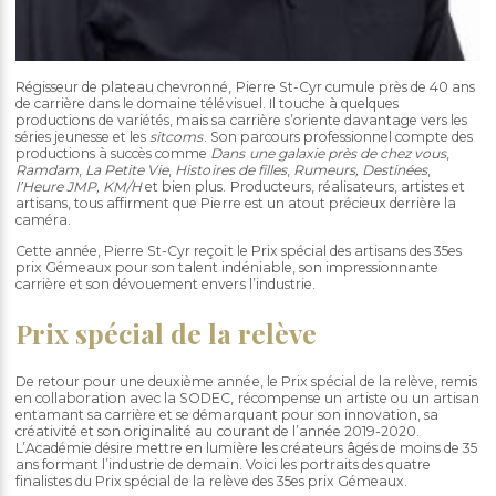
Régisseur de plateau chevronné, Pierre St-Cyr cumule près de 40 ans
de carrière dans le domaine télévisuel. Il touche à quelques
productions de variétés, mais sa carrière s’oriente davantage vers les
séries jeunesse et les
sitcoms
. Son parcours professionnel compte des
productions à succès comme
Dans une galaxie près de chez vous
,
Ramdam
,
La Petite Vie
,
Histoires de filles
,
Rumeurs, Destinées
,
l’Heure JMP, KM/H
et bien plus. Producteurs, réalisateurs, artistes et
artisans, tous affirment que Pierre est un atout précieux derrière la
caméra.
Cette année, Pierre St-Cyr reçoit le Prix spécial des artisans des 35es
prix Gémeaux pour son talent indéniable, son impressionnante
carrière et son dévouement envers l’industrie.
Prix spécial de la relève
De retour pour une deuxième année, le Prix spécial de la relève, remis
en collaboration avec la SODEC, récompense un artiste ou un artisan
entamant sa carrière et se démarquant pour son innovation, sa
créativité et son originalité au courant de l’année 2019-2020.
L’Académie désire mettre en lumière les créateurs âgés de moins de 35
ans formant l’industrie de demain. Voici les portraits des quatre
finalistes du Prix spécial de la relève des 35es prix Gémeaux.