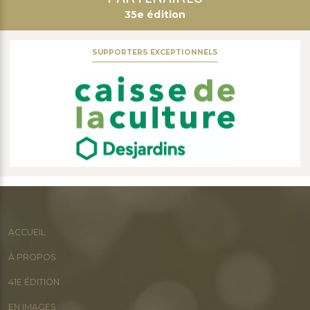
35e édition
SUPPORTERS EXCEPTIONNELS
ACCUEIL
À PROPOS
41E ÉDITION
EN IMAGES