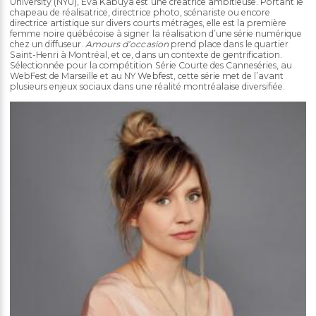
University (NYU), Eva Kabuya est une créatrice ambitieuse. Portant le
chapeau de réalisatrice, directrice photo, scénariste ou encore
directrice artistique sur divers courts métrages, elle est la première
femme noire québécoise à signer la réalisation d’une série numérique
chez un diffuseur.
Amours d’occasion
prend place dans le quartier
Saint-Henri à Montréal, et ce, dans un contexte de gentrification.
Sélectionnée pour la compétition Série Courte des Canneséries, au
WebFest de Marseille et au NY Webfest, cette série met de l’avant
plusieurs enjeux sociaux dans une réalité montréalaise diversifiée.