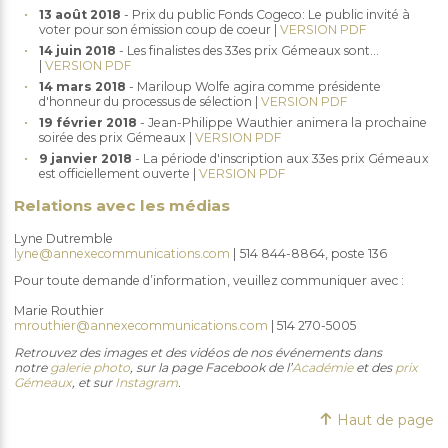
13 août 2018
- Prix du public Fonds Cogeco: Le public invité à
voter pour son émission coup de coeur |
VERSION PDF
14 juin 2018
- Les finalistes des 33es prix Gémeaux sont...
|
VERSION PDF
14 mars 2018
- Mariloup Wolfe agira comme présidente
d'honneur du processus de sélection |
VERSION PDF
19 février 2018
- Jean-Philippe Wauthier animera la prochaine
soirée des prix Gémeaux |
VERSION PDF
9 janvier 2018
- La période d'inscription aux 33es prix Gémeaux
est officiellement ouverte |
VERSION PDF
Relations avec les médias
Lyne Dutremble
lyne@annexecommunications.com
| 514 844-8864, poste 136
Pour toute demande d’information, veuillez communiquer avec :
Marie Routhier
mrouthier@annexecommunications.com
| 514 270-5005
Retrouvez des images et des vidéos de nos événements dans
notre
galerie photo
, sur la page Facebook de l’
Académie
et des
prix
Gémeaux
, et sur
Instagram
.
Haut de page