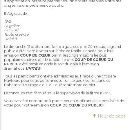
d’appréciation lors de ce premier scrutin ont été retenues à titre des
cinq émissions préférées du public.
Il s'agissait de :
19-2
La galère
Oui Surf
Toute la vérité
Unité 9
Le dimanche 15 septembre, lors du gala des prix Gémeaux, le grand
public a été invité à voter sur le site de Radio-Canada pour leur
émission
COUP DE CŒUR
parmi les cinq émissions les plus
populaires choisies par le public. Le prix
COUP DE COEUR DU
PUBLIC
a été remis en onde le soir du gala à l'émission
dramatique
UNITÉ 9
.
Tous les participants ont été admissibles au tirage d'une croisière
Navtours pour deux personnes sur un luxueux voilier dans les
Bahamas. Le tirage a eu lieu le 16 septembre dernier.
Le concours s'est déroulé sous la supervision de la firme KPMG.
Vous avez été nombreux à participer en profitant de la possibilité de
voter pour votre émission
COUP DE CŒUR DU PUBLIC!
Haut de page