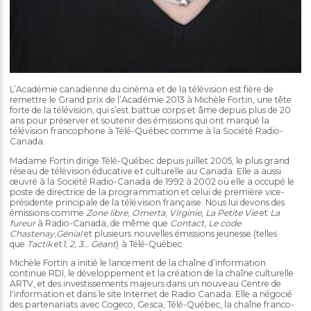
L’Académie canadienne du cinéma et de la télévision est fière de
remettre le Grand prix de l’Académie 2013 à Michèle Fortin, une tête
forte de la télévision, qui s’est battue corps et âme depuis plus de 20
ans pour préserver et soutenir des émissions qui ont marqué la
télévision francophone à Télé-Québec comme à la Société Radio-
Canada.
Madame Fortin dirige Télé-Québec depuis juillet 2005, le plus grand
réseau de télévision éducative et culturelle au Canada. Elle a aussi
œuvré à la Société Radio-Canada de 1992 à 2002 où elle a occupé le
poste de directrice de la programmation et celui de première vice-
présidente principale de la télévision française. Nous lui devons des
émissions comme
Zone libre
,
Omerta
,
Virginie
,
La Petite Vie
et
La
fureur
à Radio-Canada, de même que
Contact
,
Le code
Chastenay
,
Génial
et plusieurs nouvelles émissions jeunesse (telles
que
Tactik
et
1, 2, 3… Géant
) à Télé-Québec.
Michèle Fortin a initié le lancement de la chaîne d’information
continue RDI, le développement et la création de la chaîne culturelle
ARTV, et des investissements majeurs dans un nouveau Centre de
l'information et dans le site Internet de Radio Canada. Elle a négocié
des partenariats avec Cogeco, Gesca, Télé-Québec, la chaîne franco-