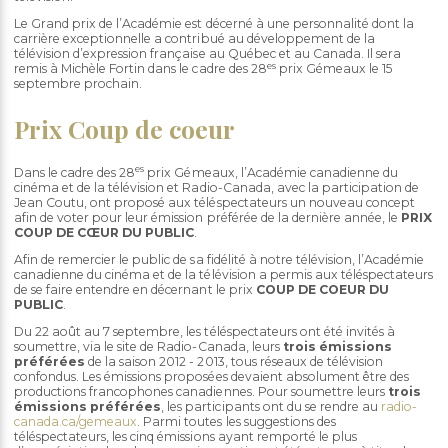
Le Grand prix de l’Académie est décerné à une personnalité dont la
carrière exceptionnelle a contribué au développement de la
télévision d’expression française au Québec et au Canada. Il sera
es
remis à Michèle Fortin dans le cadre des 28
prix Gémeaux le 15
septembre prochain.
Prix Coup de coeur
es
Dans le cadre des 28
prix Gémeaux, l’Académie canadienne du
cinéma et de la télévision et Radio-Canada, avec la participation de
Jean Coutu, ont proposé aux téléspectateurs un nouveau concept
afin de voter pour leur émission préférée de la dernière année, le
PRIX
COUP DE CŒUR DU PUBLIC
.
Afin de remercier le public de sa fidélité à notre télévision, l’Académie
canadienne du cinéma et de la télévision a permis aux téléspectateurs
de se faire entendre en décernant le prix
COUP DE COEUR DU
PUBLIC
.
Du 22 août au 7 septembre, les téléspectateurs ont été invités à
soumettre, via le site de Radio-Canada, leurs
trois émissions
préférées
de la saison 2012 - 2013, tous réseaux de télévision
confondus. Les émissions proposées devaient absolument être des
productions francophones canadiennes. Pour soumettre leurs
trois
émissions préférées
, les participants ont du se rendre au
radio-
canada.ca/gemeaux
. Parmi toutes les suggestions des
téléspectateurs, les cinq émissions ayant remporté le plus