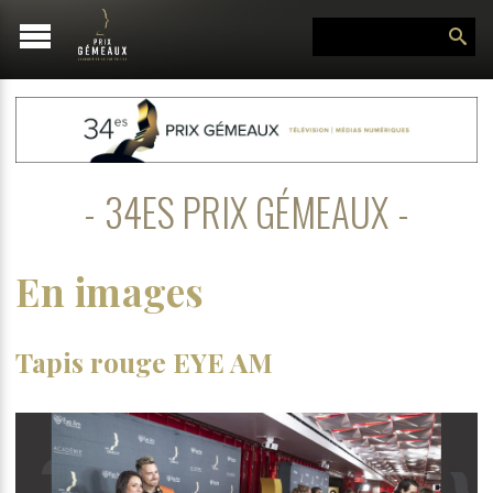
34ES PRIX GÉMEAUX
En images
Tapis rouge EYE AM