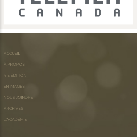
ACCUEIL
À PROPOS
41E ÉDITION
EN IMAGES
NOUS JOINDRE
ARCHIVES
L'ACADÉMIE