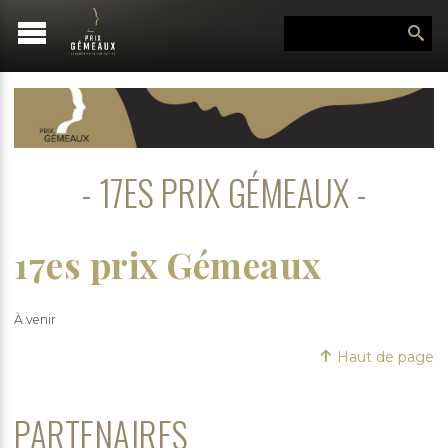
17ES PRIX GÉMEAUX
17es prix Gémeaux
À venir
Haut de page
PARTENAIRES