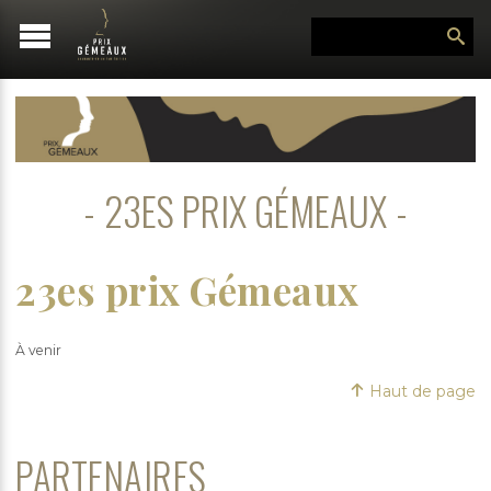
23ES PRIX GÉMEAUX
23es prix Gémeaux
À venir
Haut de page
PARTENAIRES