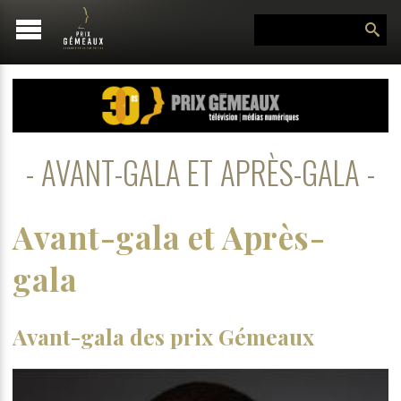
AVANT-GALA ET APRÈS-GALA
Avant-gala et Après-
gala
Avant-gala des prix Gémeaux