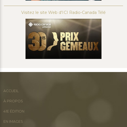
Visitez le site Web d'ICI Radio-Canada Télé
ACCUEIL
À PROPOS
41E ÉDITION
EN IMAGES