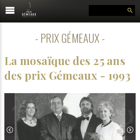
PRIX GÉMEAUX
La mosaïque des 25 ans
des prix Gémeaux - 1993